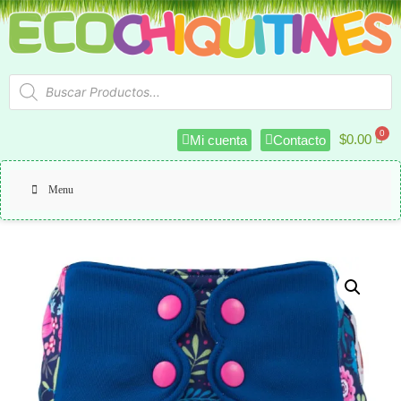
$
0.00
Mi cuenta
Contacto
Menu