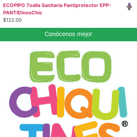
ECOPIPO Toalla Sanitaria Pantiprotector EPP-
PANTIDinosChic
$
122.00
Conócenos mejor