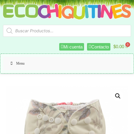
$
0.00
Mi cuenta
Contacto
Menu