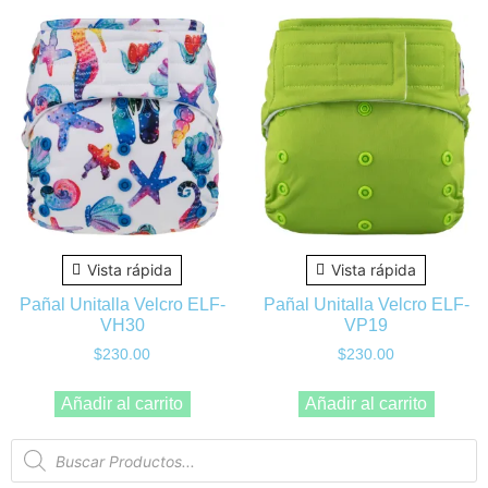
Vista rápida
Vista rápida
Pañal Unitalla Velcro ELF-
Pañal Unitalla Velcro ELF-
VH30
VP19
$
230.00
$
230.00
Añadir al carrito
Añadir al carrito