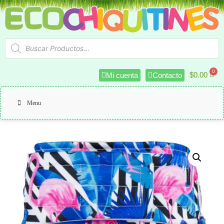
$
0.00
Mi cuenta
Contacto
Menu