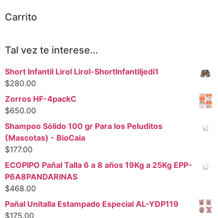
Carrito
Tal vez te interese…
Short Infantil Lirol Lirol-ShortInfantiljedi1
$
280.00
Zorros HF-4packC
$
650.00
Shampoo Sólido 100 gr Para los Peluditos
(Mascotas) - BioCaia
$
177.00
ECOPIPO Pañal Talla 6 a 8 años 19Kg a 25Kg EPP-
P6A8PANDARINAS
$
468.00
Pañal Unitalla Estampado Especial AL-YDP119
$
175.00