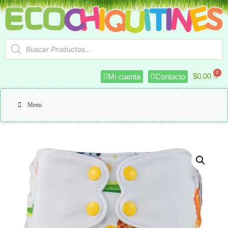
$
0.00
Mi cuenta
Contacto
Menu