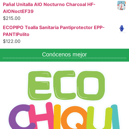
Pañal Unitalla AIO Nocturno Charcoal HF-
AIONoctEF39
$
215.00
ECOPIPO Toalla Sanitaria Pantiprotector EPP-
PANTIPolito
$
122.00
Conócenos mejor