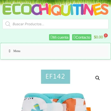
$
0.00
Mi cuenta
Contacto
Menu