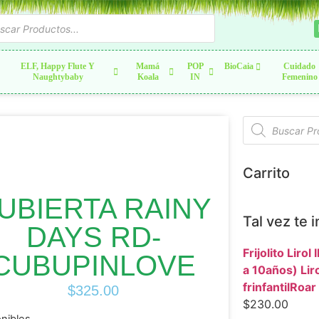
ELF, Happy Flute Y
Mamá
POP
BioCaia
Cuidado
Naughtybaby
Koala
IN
Femenino
Carrito
UBIERTA RAINY
Tal vez te 
DAYS RD-
Frijolito Liro
CUBUPINLOVE
a 10años) Lir
frinfantilRoar
$
325.00
$
230.00