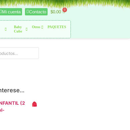
$
0.00
Mi cuenta
Contacto
Baby
Otros
PAQUETES
Cube
interese…
l INFANTIL (2
ol-