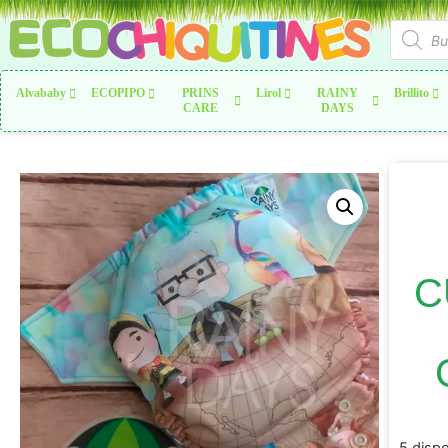
Alvababy
ECOPIPO
PRINS
Lirol
RAINY
Brillito
CARE
DAYS
C