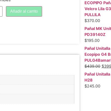
onibles
ECOPIPO Pañal
Velcro Lila G
Añadir al carrito
PULLILA
$
370.00
Pañal MK Unit
PD39140Z
$
195.00
Pañal Unitalla
Ecopipo G4 B
PULG4Bamari
$
439.00
$
399
Pañal Unitalla
H28
$
245.00