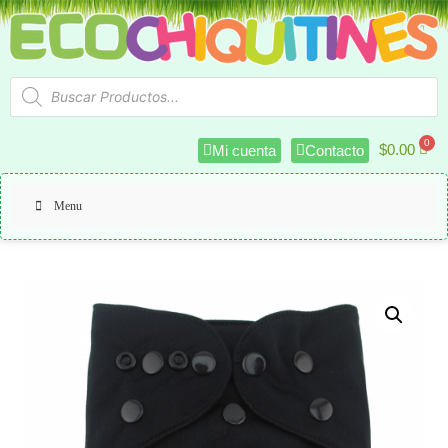
$
0.00
Mi cuenta
Contacto
Menu