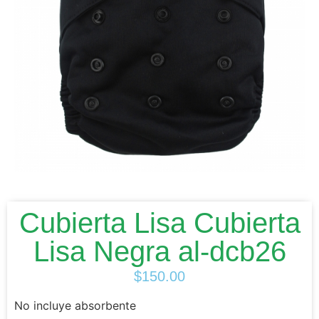
Cubierta Lisa Cubierta
Lisa Negra al-dcb26
$
150.00
No incluye absorbente