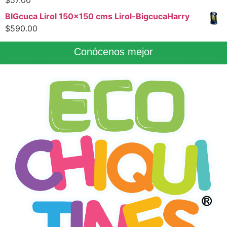
BIGcuca Lirol 150x150 cms Lirol-BigcucaHarry
$
590.00
Conócenos mejor