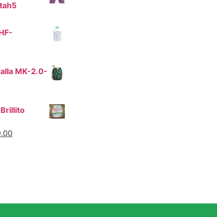
tah5
HF-
alla MK-2.0-
Brillito
.00