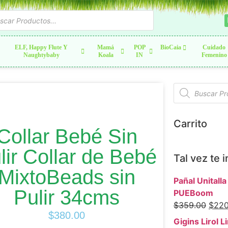
ELF, Happy Flute Y
Mamá
POP
BioCaia
Cuidado
Naughtybaby
Koala
IN
Femenino
Carrito
Collar Bebé Sin
lir Collar de Bebé
Tal vez te 
MixtoBeads sin
Pañal Unitalla 
Pulir 34cms
PUEBoom
$
359.00
$
220
$
380.00
Gigins Lirol Li