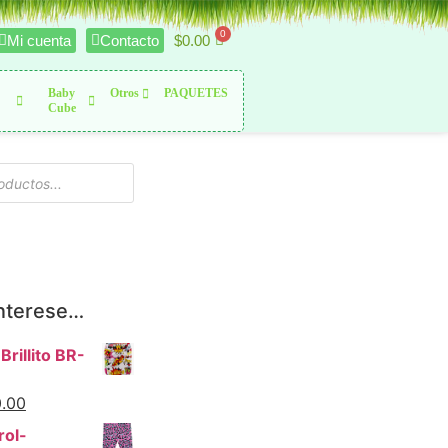
$
0.00
Mi cuenta
Contacto
Baby
Otros
PAQUETES
Cube
interese…
Brillito BR-
.00
rol-