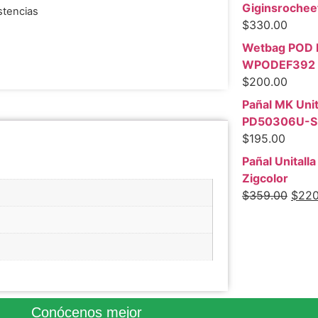
Giginsrochee
stencias
$
330.00
Wetbag POD 
WPODEF392
$
200.00
Pañal MK Unit
PD50306U-S
$
195.00
Pañal Unitalla 
Zigcolor
$
359.00
$
220
Conócenos mejor