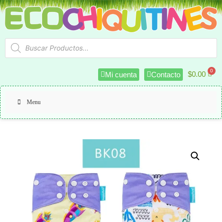
$
0.00
Mi cuenta
Contacto
Menu