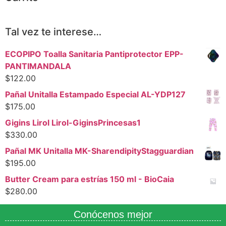
Tal vez te interese…
ECOPIPO Toalla Sanitaria Pantiprotector EPP-
PANTIMANDALA
$
122.00
Pañal Unitalla Estampado Especial AL-YDP127
$
175.00
Gigins Lirol Lirol-GiginsPrincesas1
$
330.00
Pañal MK Unitalla MK-SharendipityStagguardian
$
195.00
Butter Cream para estrías 150 ml - BioCaia
$
280.00
Conócenos mejor