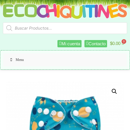
$
0.00
Mi cuenta
Contacto
Menu