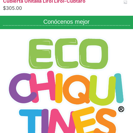
Cubierta Unitalla Lirol Lirol-Cubtaro
$
305.00
Conócenos mejor