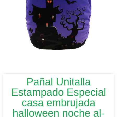
Pañal Unitalla
Estampado Especial
casa embrujada
halloween noche al-