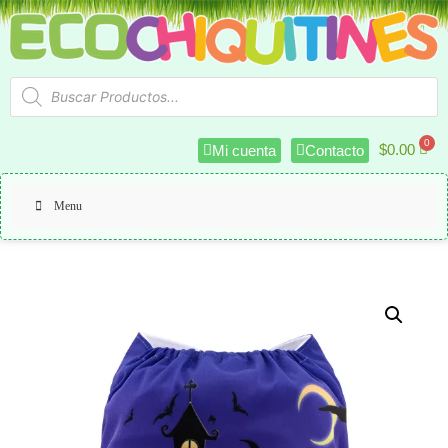
$
0.00
Mi cuenta
Contacto
Menu