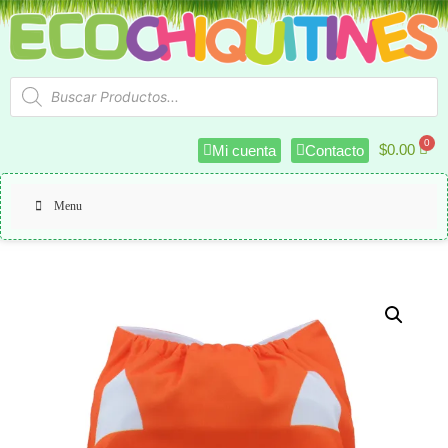
$
0.00
Mi cuenta
Contacto
Menu