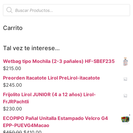
Carrito
Tal vez te interese…
Wetbag tipo Mochila (2-3 pañales) HF-SBEF235
$
215.00
Preorden Itacatote Lirol PreLirol-itacatote
$
245.00
Frijolito Lirol JUNIOR (4 a 12 años) Lirol-
FrJRPachtli
$
230.00
ECOPIPO Pañal Unitalla Estampado Velcro G4
EPP-PUEVG4Macao
$
450.00
$
410.00