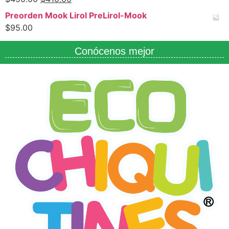
Preorden Mook Lirol PreLirol-Mook
$
95.00
Conócenos mejor