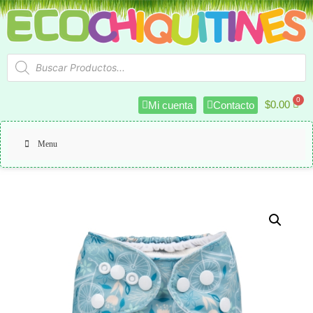
$
0.00
Mi cuenta
Contacto
Menu