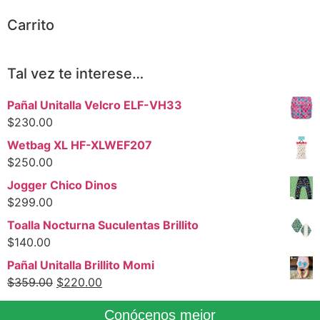
Carrito
Tal vez te interese…
Pañal Unitalla Velcro ELF-VH33
$
230.00
Wetbag XL HF-XLWEF207
$
250.00
Jogger Chico Dinos
$
299.00
Toalla Nocturna Suculentas Brillito
$
140.00
Pañal Unitalla Brillito Momi
$
359.00
$
220.00
Conócenos mejor