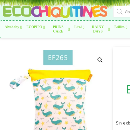
Alvababy
ECOPIPO
PRINS
Lirol
RAINY
Brillito
CARE
DAYS
Sin exi