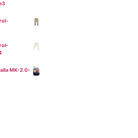
e3
rol-
rol-
4
alla MK-2.0-