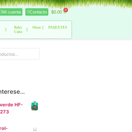
$
0.00
Mi cuenta
Contacto
Baby
Otros
PAQUETES
Cube
interese…
 verde HF-
F273
rol-