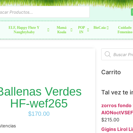
ELF, Happy Flute Y
Mamá
POP
BioCaia
Cuidado
Naughtybaby
Koala
IN
Femenino
Carrito
Ballenas Verdes
Tal vez te 
HF-wef265
zorros fondo
AIONoctVSE
$
170.00
$
215.00
stencias
Gigins Lirol Li