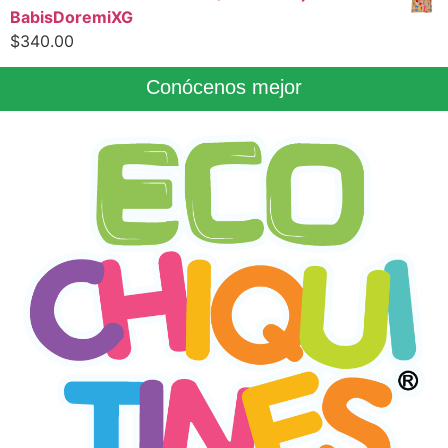
BabisDoremiXG
$
340.00
Conócenos mejor