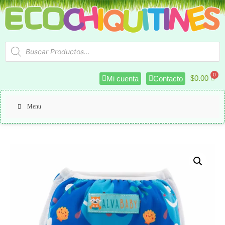
$
0.00
Mi cuenta
Contacto
Menu