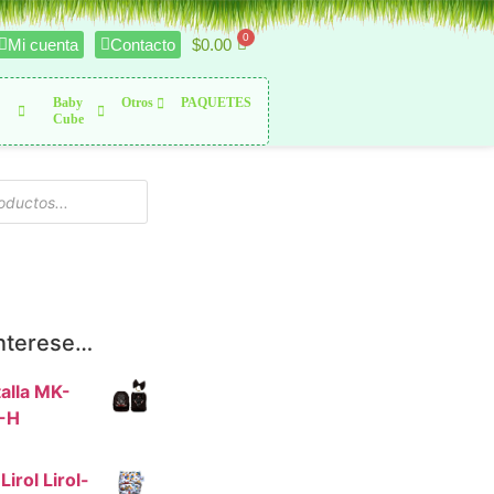
$
0.00
Mi cuenta
Contacto
Baby
Otros
PAQUETES
Cube
interese…
alla MK-
-H
Lirol Lirol-