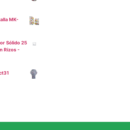
alla MK-
or Sólido 25
n Rizos -
ct31