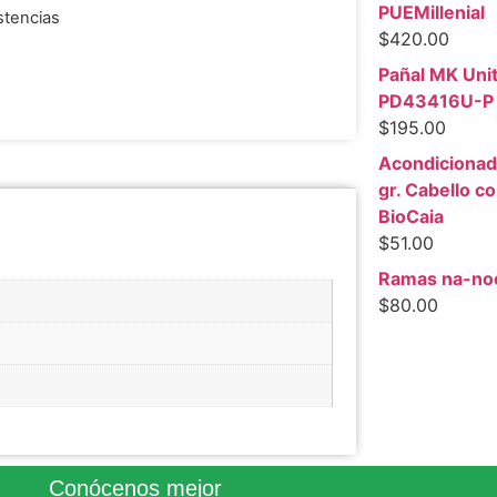
PUEMillenial
stencias
$
420.00
Pañal MK Unit
PD43416U-P
$
195.00
Acondicionad
gr. Cabello co
BioCaia
$
51.00
Ramas na-no
$
80.00
Conócenos mejor