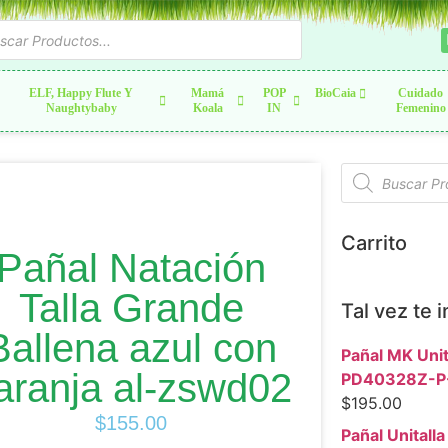
ELF, Happy Flute Y
Mamá
POP
BioCaia
Cuidado
Naughtybaby
Koala
IN
Femenino
Carrito
Pañal Natación
Talla Grande
Tal vez te 
Ballena azul con
Pañal MK Unit
aranja al-zswd02
PD40328Z-P
$
195.00
$
155.00
Pañal Unitalla 