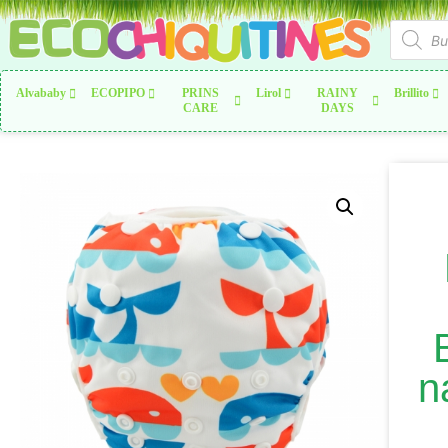
Alvababy
ECOPIPO
PRINS
Lirol
RAINY
Brillito
CARE
DAYS
n