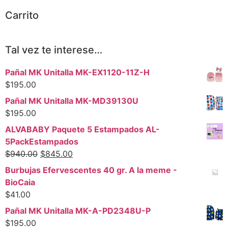
Carrito
Tal vez te interese…
Pañal MK Unitalla MK-EX1120-11Z-H
$
195.00
Pañal MK Unitalla MK-MD39130U
$
195.00
ALVABABY Paquete 5 Estampados AL-
5PackEstampados
$
940.00
$
845.00
Burbujas Efervescentes 40 gr. A la meme -
BioCaia
$
41.00
Pañal MK Unitalla MK-A-PD2348U-P
$
195.00