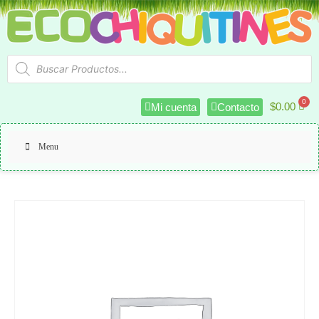
$
0.00
Mi cuenta
Contacto
Menu