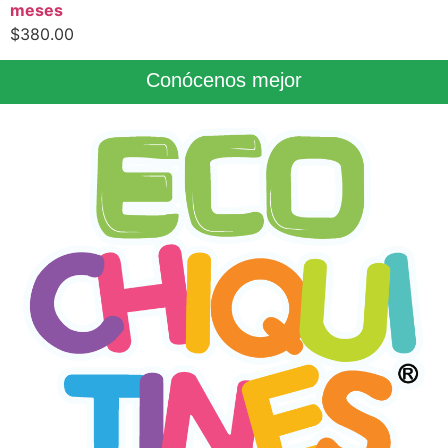
meses
$
380.00
Conócenos mejor