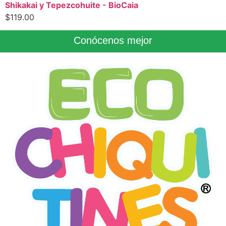
Shikakai y Tepezcohuite - BioCaia
$
119.00
Conócenos mejor