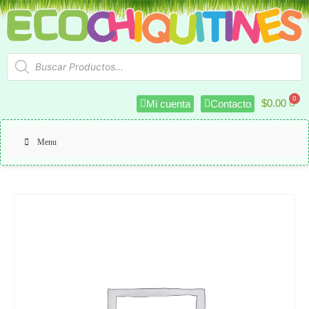
$
0.00
Mi cuenta
Contacto
Menu